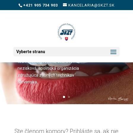
+421 905 734 903
KANCELARIA@SKZT.SK
SKZT.sk
Vyberte stranu
Slovenská komora zubných
technikov stavovská, dobrovoľná,
nezisková, apolitická organizácia
združujúca zubných technikov
Slovenska.
Ste členom komory? Prihláste sa, ak nie