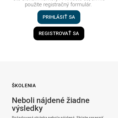
použite registračný formulár.
PRIHLÁSIŤ SA
REGISTROVAŤ SA
ŠKOLENIA
Neboli nájdené žiadne
výsledky
Požadovaná stránka nebola nájdená. Skúste spresniť