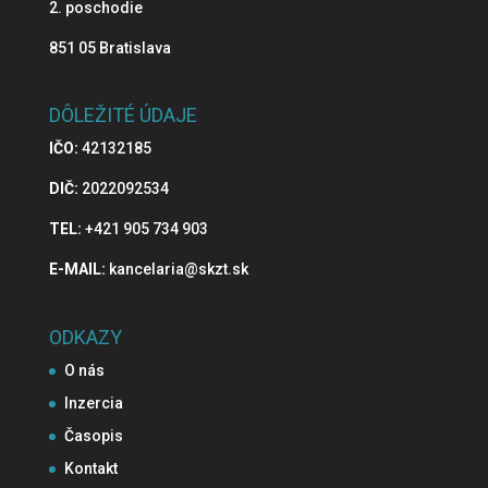
2. poschodie
851 05 Bratislava
DÔLEŽITÉ ÚDAJE
IČO:
42132185
DIČ:
2022092534
TEL:
+421 905 734 903
E-MAIL:
kancelaria@skzt.sk
ODKAZY
O nás
Inzercia
Časopis
Kontakt