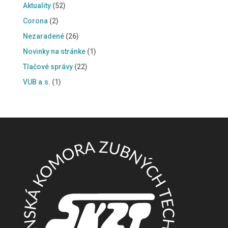
Aktuality
(52)
Corona
(2)
Nezaradené
(26)
Novinky na stránke
(1)
Tlačové správy
(22)
VUB a.s.
(1)