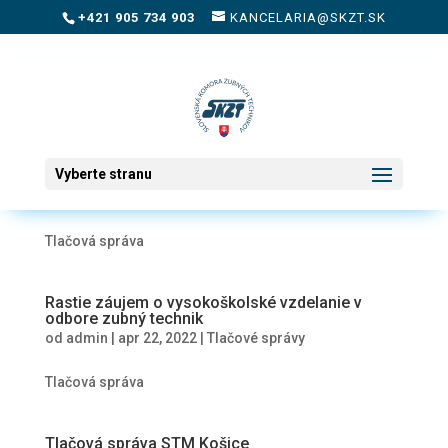
+421 905 734 903
KANCELARIA@SKZT.SK
SKZT žiada kompetentných o pomoc
kontrolovať neprofesionálov, ktorí sa vydávajú
Vyberte stranu
za zubných technikov
od
admin
|
nov 27, 2023
|
Tlačové správy
Tlačová správa
Rastie záujem o vysokoškolské vzdelanie v
odbore zubný technik
od
admin
|
apr 22, 2022
|
Tlačové správy
Tlačová správa
Tlačová správa STM Košice