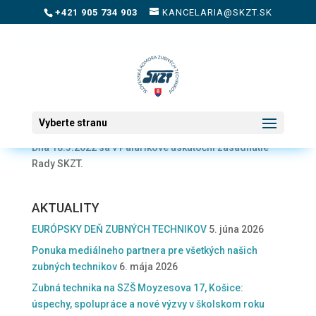
+421 905 734 903
KANCELARIA@SKZT.SK
Rada SKZT
od
admin
|
feb 18, 2022
|
Aktuality
,
Novinky na stránke
Vyberte stranu
Dňa 18.3.2022 sa v Palárikove uskutoční zasadnutie
Rady SKZT.
AKTUALITY
EURÓPSKY DEŇ ZUBNÝCH TECHNIKOV
5. júna 2026
Ponuka mediálneho partnera pre všetkých našich
zubných technikov
6. mája 2026
Zubná technika na SZŠ Moyzesova 17, Košice:
úspechy, spolupráce a nové výzvy v školskom roku