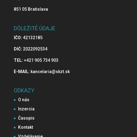
851 05 Bratislava
DÔLEŽITÉ ÚDAJE
IČO:
42132185
DIČ:
2022092534
TEL:
+421 905 734 903
E-MAIL:
kancelaria@skzt.sk
ODKAZY
O nás
Inzercia
Časopis
Kontakt
Vzdelávanie