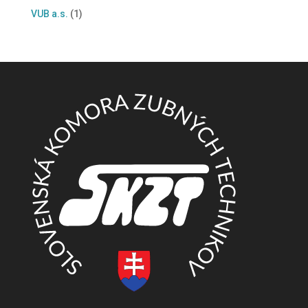
VUB a.s.
(1)