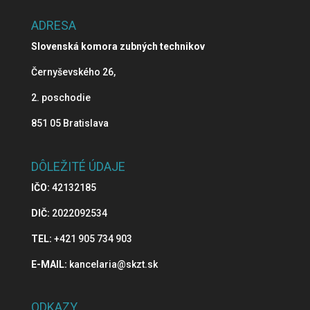
ADRESA
Slovenská komora zubných technikov
Černyševského 26,
2. poschodie
851 05 Bratislava
DÔLEŽITÉ ÚDAJE
IČO:
42132185
DIČ:
2022092534
TEL:
+421 905 734 903
E-MAIL:
kancelaria@skzt.sk
ODKAZY